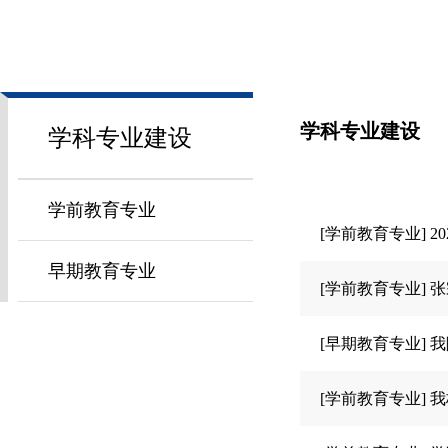
学科专业建设
学科专业建设
学前教育专业
[学前教育专业]
2
早期教育专业
[学前教育专业]
张
[早期教育专业]
我
[学前教育专业]
我