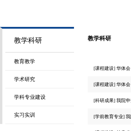
教学科研
教学科研
教育教学
[课程建设]
华体会
学术研究
[课程建设]
华体会
学科专业建设
[科研成果]
我院申
实习实训
[学前教育专业]
我