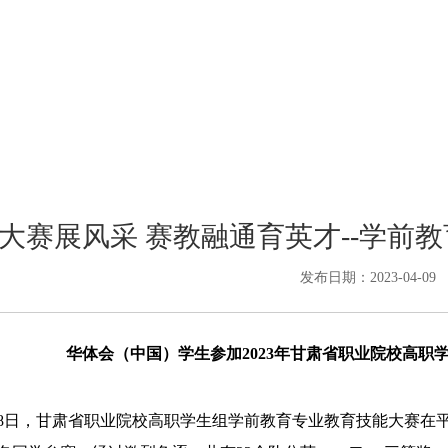
大赛展风采 赛教融通育英才--学前
发布日期：2023-04-0
华体会（中国）学生参加
2023
年甘肃省职业院校高职
8
日，甘肃省职业院校高职学生组学前教育专业教育技能大赛在