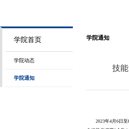
学院通知
学院首页
学院动态
技能
学院通知
2023
年
4
月
6
日至