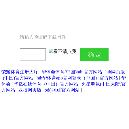
请输入验证码下载附件
荣耀体育注册大厅
|
华体会体育(中国)hth·官方网站
|
hth网页版
·(中国)官方网站
|
hth华体育app官网登录（中国）官方网站
|
华
体会
|
华亿在线体育（中国）官方网站
|
火星电竞(中国大陆)官
方网站
|
亚搏网页版
|
od(中国)官方网站
|